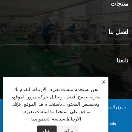
منتجات
اتصل بنا
تابعنا
X
نحن نستخدم ملفات تعريف الارتباط لنقدم لك
تجربة تصفح أفضل، وتحليل حركة مرور الموقع،
وتخصيص المحتوى. باستخدام هذا الموقع، فإنك
حقوق الطبع والنشر © 2025 شركة تشينغداو شينسن للتغليف المحدودة.
توافق على استخدامنا لملفات تعريف
جميع الحقوق محفوظة.
الارتباط.
سياسة الخصوصية
|
|
|
|
Links
Sitemap
RSS
XML
سياسة الخصوصية
يرفض
يقبل