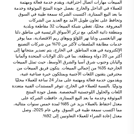
المبيعات مهارات اتصال احترافية، ويقدم خدمة فعالة ومهتمة
للعملاء في الداخل والخارج. بفضل جودة المنتج الموثوقة وخدمة
ما بعد البيع الممتازة، اكتسبت الشركة سمعة طيبة في السوق
وتحافظ على تعاون طويل الأمد مع العديد من الشركات
المعروفة. محليًا، تغطي شبكة المبيعات 32 مقاطعة وبلدية
ومنطقة ذاتية الحكم، مع تركز الأسواق الرئيسية في مناطق دلتا
نهر اليانغتسى ودلتا نهر اللؤلؤ وبوهاي ريم الاقتصادية، مما يوفر
خدمات مطابقة الملصقات لأكثر من 70% من شركات التصنيع
الإلكترونية في هذه المناطق. في الخارج، يتم تصدير منتجاتها إلى
أكثر من 20 دولة ومنطقة، بما في ذلك الولايات المتحدة وألمانيا
واليابان وجنوب شرق آسيا والشرق الأوسط، حيث تمثل المبيعات
الخارجية 35% من إجمالي المبيعات. يتكون فريق المبيعات من
محترفين يتقنون اللغات الأجنبية ويمتلكون خبرة صناعية غنية،
ويقدمون خدمة فعالة ومهتمة على مدار 24 ساعة للعملاء محليًا
ودوليًا. بالنسبة للعملاء في الخارج، تتوفر المستندات الفنية متعددة
اللغات والحلول اللوجستية المخصصة. بفضل جودة المنتج
الموثوقة وخدمة ما بعد البيع الممتازة، حافظت الشركة على
معدل احتفاظ بالعملاء يزيد عن 85% لمدة خمس سنوات متتالية،
مما اكتسب سمعة طيبة في السوق. وفي عام 2025، وصل
معدل إعادة الشراء للعملاء التعاونيين إلى 92%.