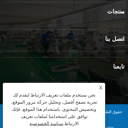
منتجات
اتصل بنا
تابعنا
X
نحن نستخدم ملفات تعريف الارتباط لنقدم لك
تجربة تصفح أفضل، وتحليل حركة مرور الموقع،
وتخصيص المحتوى. باستخدام هذا الموقع، فإنك
حقوق الطبع والنشر © 2025 شركة تشينغداو شينسن للتغليف المحدودة.
توافق على استخدامنا لملفات تعريف
جميع الحقوق محفوظة.
الارتباط.
سياسة الخصوصية
|
|
|
|
Links
Sitemap
RSS
XML
سياسة الخصوصية