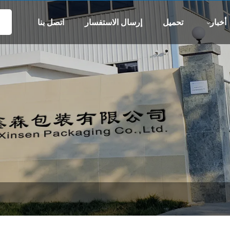
واتس اب
بر
-xs.com
8613505426090
أخبار
تحميل
إرسال الاستفسار
اتصل بنا