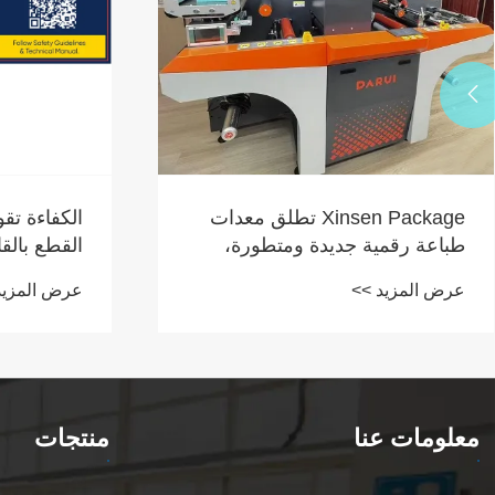

Xinsen Package تطلق معدات
الكفاءة تق
طباعة رقمية جديدة ومتطورة،
القطع بالق
إيذانا ببدء عصر جديد من التغليف
للملصقات ا
عرض المزيد >>
عرض المزيد
المخصص.
Xinsen اختراقًا جديدًا
معلومات عنا
منتجات