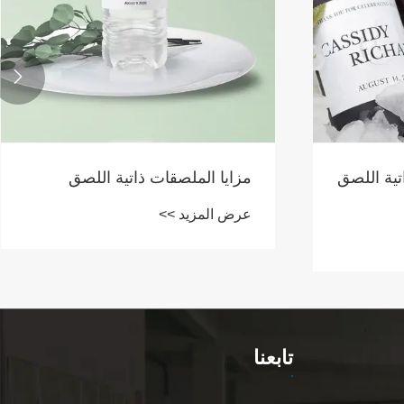

تية اللصق
مزايا الملصقات ذاتية اللصق
عرض المزيد >>
تابعنا