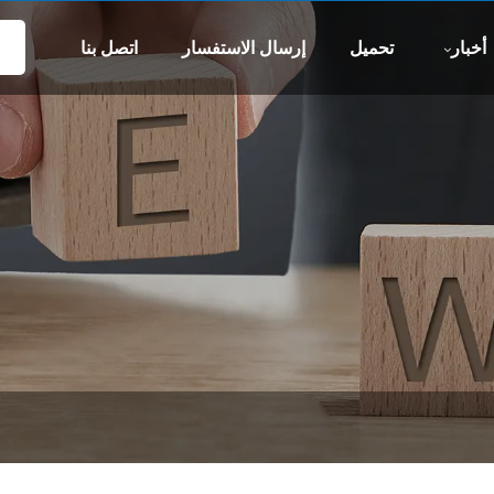
واتس اب
بر
-xs.com
8613505426090
أخبار
تحميل
إرسال الاستفسار
اتصل بنا