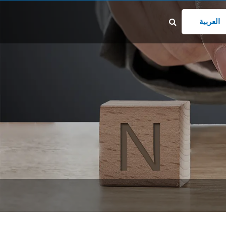
يد إلكتروني
xinsen@gd
العربية