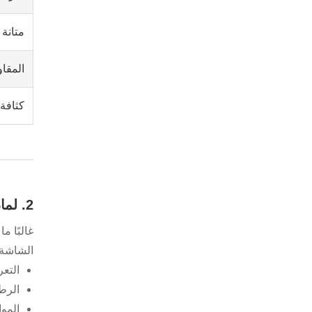
متانة
المقاو
كثافة 
2. لماذا تفضل العديد من الصناعات ملصقات طباعة الشاشة؟
غالبًا 
الشاشة 
التع
الرط
الموا