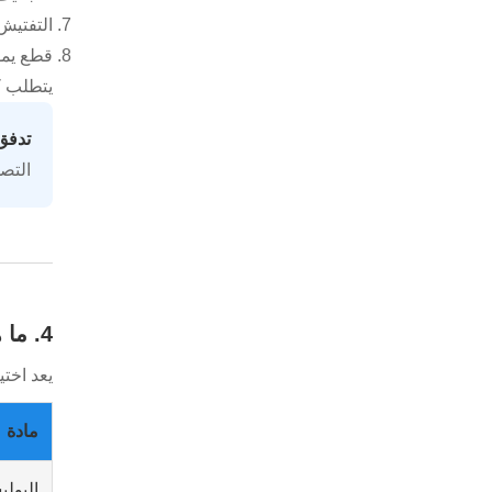
التفتيش
قطع يم
يتطلب كل
تدفق 
التص
4. ما هي المواد المستخدمة لملصقات طباعة الشاشة؟
يعد اختي
مادة
البولي