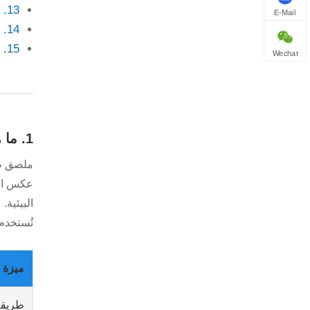
13. الاتجاهات المستقبلية في ملصقات طباعة الشاشة
E-Mail
14. الأسئلة المتداولة
15. الاستنتاج
Wechat
1. ما هو ملصق طباعة الشاشة؟
ملصق طب
عكس الم
البيئية.
تُستخدم 
ميزة
طريقة