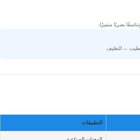
سقًا بصريًا متميزًا.
طيب ← التغليف
التطبيقات
المعدات الصناعية