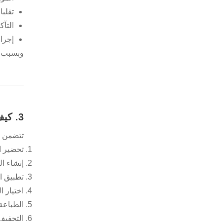
تقلب
التآك
إجرا
وبسبب ه
3. كيف تتم عملية طباعة الشاشة؟
تتضمن ع
تحضير ا
إنشاء ا
تطبيق ا
اختيار ا
الطباعة
التجفيف