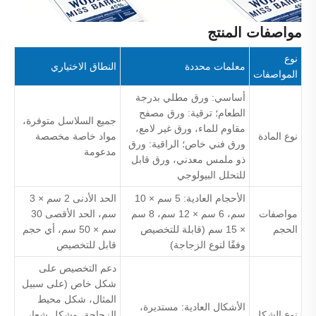
مواصفات المنتج
نوع
معلمات محددة
النطاق الاختياري
المواصفات
أساسي: ورق مطلي بدرجة
الطعام؛ ترقية: ورق مصفح
جميع السلاسل متوفرة،
مقاوم للماء، ورق غير لامع،
نوع المادة
مواد خاصة مخصصة
ورق فني خاص؛ الراقية: ورق
مدعومة
ذو ملمس معدني، ورق قابل
للتحلل البيولوجي
الأحجام العادية: 5 سم × 10
الحد الأدنى 2 سم × 3
مواصفات
سم، 6 سم × 12 سم، 8 سم
سم، الحد الأقصى 30
الحجم
× 15 سم (قابلة للتخصيص
سم × 50 سم، أي حجم
وفقًا لنوع الزجاجة)
قابل للتخصيص
دعم التخصيص على
شكل خاص (على سبيل
المثال، شكل محيط
الأشكال العادية: مستديرة،
نوع الشكل
الزجاجة، وشكل شعار