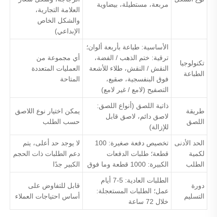
مربعة، مستطيلة، بيضاوية
العلامة التجارية،
والشكل الخاص
الإبداعي)
الأساسية: طباعة بأربعة ألوان؛
ترقية: ختم الذهب / الفضة،
أي مجموعة من
تكنولوجيا
النقش / النقش، طلاء للأشعة
العمليات المتعددة
الطباعة
فوق البنفسجية، صقيع،
المتاحة
التصفيح (لامع / غير لامع)
ذاتية اللصق (أنواع اللصق:
طريقة
يمكن اختيار نوع اللاصق
لاصق دائم، لاصق قابل
اللصق
حسب الطلب
للإزالة)
الحد الأدنى
تخصيص دفعة صغيرة: 100
لا يوجد حد أعلى، يتم
لكمية
قطعة؛ طلبات الدفعات
دعم الطلبات ذات الحجم
الطلب
الكبيرة: 1000 قطعة وما فوق
الكبير جدًا
الطلبات العادية: 5-7 أيام
دورة
قابل للتفاوض على
عمل؛ الطلبات المستعجلة:
التسليم
أساس احتياجات العملاء
خلال 72 ساعة