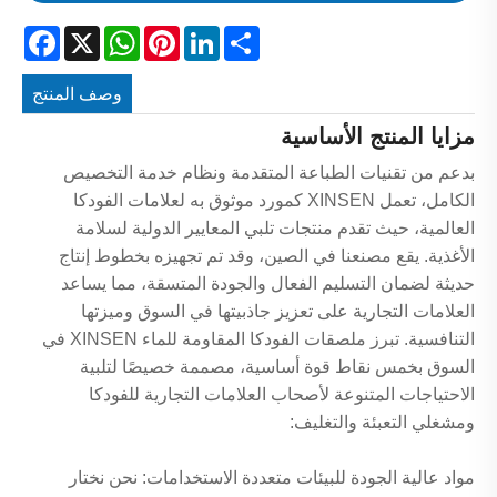
acebook
WhatsApp
X
Pinterest
LinkedIn
Share
وصف المنتج
مزايا المنتج الأساسية
بدعم من تقنيات الطباعة المتقدمة ونظام خدمة التخصيص
الكامل، تعمل XINSEN كمورد موثوق به لعلامات الفودكا
العالمية، حيث تقدم منتجات تلبي المعايير الدولية لسلامة
الأغذية. يقع مصنعنا في الصين، وقد تم تجهيزه بخطوط إنتاج
حديثة لضمان التسليم الفعال والجودة المتسقة، مما يساعد
العلامات التجارية على تعزيز جاذبيتها في السوق وميزتها
التنافسية. تبرز ملصقات الفودكا المقاومة للماء XINSEN في
السوق بخمس نقاط قوة أساسية، مصممة خصيصًا لتلبية
الاحتياجات المتنوعة لأصحاب العلامات التجارية للفودكا
ومشغلي التعبئة والتغليف:
مواد عالية الجودة للبيئات متعددة الاستخدامات: نحن نختار