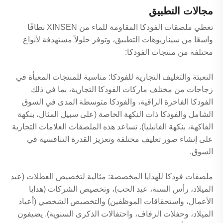
مجالات التطبيق
تغطي ملصقات الفودكا المقاومة للماء من XINSEN نطاقًا
واسعًا من سيناريوهات التطبيق، وتوفر حلولاً مستهدفة لأنواع
مختلفة من منتجات الفودكا:
التعبئة والتغليف التجارية للفودكا: مناسبة للمنتجات المعبأة في
زجاجات من مختلف ماركات الفودكا التجارية، بما في ذلك
الفودكا الفاخرة الراقية، والفودكا متوسطة المدى في السوق
الشامل والفودكا ذات النكهة الخاصة (على سبيل المثال، بنكهة
الفاكهة، بنكهة الفانيليا). تساعد هذه الملصقات العلامات التجارية
على إنشاء صور تغليف مختلفة وتعزيز القدرة التنافسية في
السوق.
ملصقات فودكا للهدايا المخصصة: مثالية لتخصيص العطلات (عيد
الميلاد، رأس السنة، عيد الحب)، وتخصيص الشركات (هدايا
الأعمال، واستحقاقات الموظفين) والتخصيص الشخصي (أعياد
الميلاد، وحفلات الزفاف، واحتفالات الذكرى السنوية). يضيفون