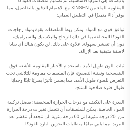
بالإضافة إلى المزايا الأساسية، تم تصميم ملصقات الفودكا
المقاومة للماء من XINSEN مع الاهتمام الدقيق بالتفاصيل، مما
يوفر أداءً متميزًا في التطبيق العملي:
توافق قوي مع المواد: يمكن ربط الملصقات بقوة بمواد زجاجات
الفودكا المختلفة بما في ذلك الزجاج والبلاستيك والسيراميك،
دون أن تتقشر بسهولة. علاوة على ذلك، لن يكون هناك أي بقايا
لاصقة متبقية بعد الإزالة.
ثبات اللون طويل الأمد: باستخدام الأحبار المقاومة للأشعة فوق
البنفسجية وتقنية التصفيح، فإن الملصقات مقاومة للتلاشي تحت
التعرض للضوء طويل الأمد، مما يضمن تأثيرًا بصريًا ثابتًا وجذابًا
طوال فترة صلاحية المنتج.
القدرة على التكيف مع درجات الحرارة المنخفضة: بفضل تركيبة
المواد الخاصة، يمكن للملصقات أن تتحمل تغيرات درجة الحرارة
من -20 درجة مئوية إلى 60 درجة مئوية. لن تتجعد أو تتقشر بعد
التبريد، مما يلبي تمامًا متطلبات التخزين البارد للفودكا.