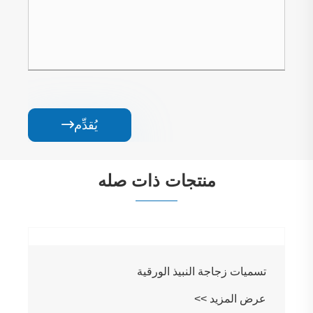
يُقدِّم

منتجات ذات صله