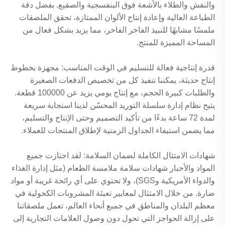
والنقش والطلاء بالأشعة فوق البنفسجية والصقيع. بفضل دقة
الطباعة العالية وإعادة إنتاج الألوان الممتازة، تحقق الملصقات
ملمسًا مشابهًا للنبيذ الفاخر الفاخر، مما يزيد بشكل فعال من
المساحة المميزة للمنتج.
قدرة إنتاجية فعالة للتسليم في الوقت المناسب: مجهزة بخطوط
إنتاج حديثة، يمكننا تنفيذ كل من تخصيص الدفعات الصغيرة
والطلبات كبيرة الحجم، مع إنتاج يومي يزيد عن 100000 قطعة.
يتيح نظام إدارة سلسلة التوريد المحسّن لدينا استجابة سريعة
لمدة 72 ساعة بدءًا من تأكيد التصميم وحتى الإنتاج والتسليم،
مما يضمن استيفاء الجداول الزمنية لإطلاق المنتجات للعملاء.
شهادات الامتثال الكاملة لضمان السلامة: لقد اجتازت جميع
المواد والأحبار شهادات سلامة ملامسة الطعام (مثل إدارة الغذاء
والدواء الأمريكية وSGS)، ولا تحتوي على أي رائحة غريبة أو مواد
ضارة. من خلال الامتثال لمعايير تعبئة المشروبات الكحولية في
معظم البلدان والمناطق في جميع أنحاء العالم، تعمل ملصقاتنا
على إزالة الحواجز التي تحول دون وصول العلامات التجارية إلى