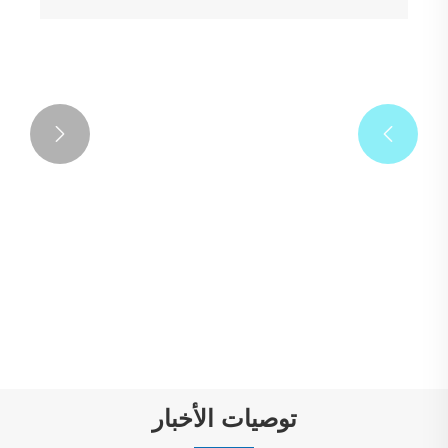


تسميات زجاجة النبيذ الورقية
عرض المزيد >>
توصيات الأخبار