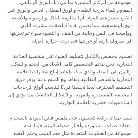
مجموعة من الركائز المتميزة بما في ذلك الورق الرقائقي
المقاوم للماء بدرجة الطعام والورق المطلي الخاص والورق غير
اللامع. تتميز هذه المواد بأنها مقاومة للتآكل والرطوبة والأشعة
فوق البنفسجية، مما يضمن بقاء الملصقات مشرقة اللون
وواضحة في النص وخالية من التلف أو التشوه سواء تم تخزينها
في ظروف باردة أو عرضها في درجة حرارة الغرفة.
تصميم مخصص بالكامل لتسليط الضوء على شخصية العلامة
التجارية: نحن ندعم التخصيص كامل الأبعاد من الحجم والشكل
واللون إلى النمط، والذي يمكنه إعادة إنتاج شعارات العلامة
التجارية والعناصر الثقافية ونقاط بيع المنتج بدقة. يوفر فريق
التصميم المحترف لدينا تحسينًا فرديًا ليناسب أنواع الزجاجات
المختلفة (المستديرة والمربعة والأشكال الخاصة)، مما يؤدي إلى
إنشاء هويات حصرية للعلامة التجارية.
تقنية طباعة رائعة للحصول على ملمس فائق الجودة: باستخدام
معدات طباعة مستوردة وأحبار صديقة للبيئة، فإننا نقدم
مجموعة من العمليات المتعددة مثل ختم الذهب وختم الفضة