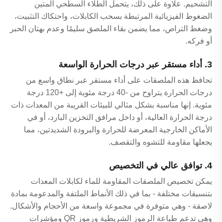
التشحيم. علاوة على ذلك، يتحمل الطلاء السطحي المتين
الضغوط الفيزيائية المرتبطة بسحب الكابلات، واحتكاك التثبيت،
وضغط التراص، مما يضمن بقاء الملصق سليمًا وعدم بهتان الحبر
أو فركه.
3. أداء مستقر عبر درجات الحرارة الواسعة
تحافظ هذه الملصقات على أداء مستقر عبر نطاق واسع من
درجات الحرارة يتراوح من -40 درجة مئوية إلى +120 درجة
مئوية. إنها مناسبة بشكل مثالي للبيئات القريبة من المعدات ذات
درجة الحرارة العالية، أو داخل مرافق التخزين البارد، أو في
الأماكن الخارجية المعرضة للحرارة والبرودة الشديدتين، مما
يجعلها مقاومة للتشوه والتقصف.
4. توافق عالي في التخصيص
يمكن تخصيص الملصقات المقاومة للماء لكابلات المعدات
بتنسيقات مختلفة - بما في ذلك الأنماط الملتفة والمدعومة بمادة
لاصقة - وهي متوفرة في مجموعة واسعة من الأحجام والأشكال.
وهي تدعم طباعة الرموز الشريطية ورموز QR ومؤشرات