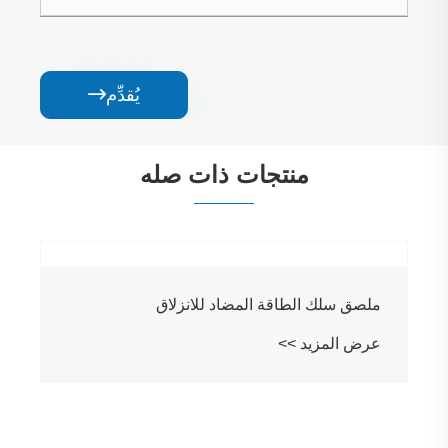
يُقدِّم

منتجات ذات صله