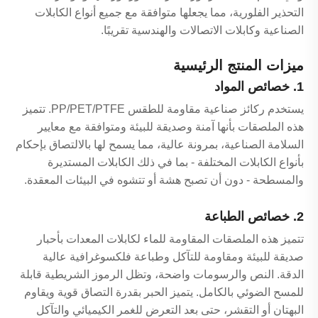
التحذير الفلورية، مما يجعلها متوافقة مع جميع أنواع الكابلات
الصناعية وكابلات الاتصالات والهندسية تقريبًا.
ميزات المنتج الرئيسية
1. خصائص المواد
يستخدم ركائز صناعية مقاومة للطقس PP/PET/PTFE. تتميز
هذه الملصقات بأنها آمنة وصديقة للبيئة ومتوافقة مع معايير
السلامة الصناعية، بمرونة عالية، مما يسمح لها بالالتصاق بإحكام
بأنواع الكابلات المختلفة - بما في ذلك الكابلات المستديرة
والمسطحة - دون أن تصبح هشة أو تتشوه في البيئات المعقدة.
2. خصائص الطباعة
تتميز هذه الملصقات المقاومة للماء لكابلات المعدات بأحبار
صديقة للبيئة ومقاومة للتآكل وطباعة فلكسوغرافية عالية
الدقة. النص والرسومات واضحة، وتظل الرموز الشريطية قابلة
للمسح الضوئي بالكامل. يتميز الحبر بقدرة التصاق قوية ويقاوم
البهتان أو التقشر، حتى بعد التعرض للغمر الكيميائي والتآكل