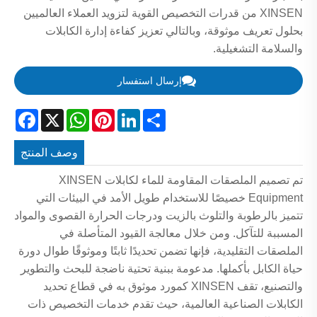
XINSEN من قدرات التخصيص القوية لتزويد العملاء العالميين
بحلول تعريف موثوقة، وبالتالي تعزيز كفاءة إدارة الكابلات
والسلامة التشغيلية.
إرسال استفسار
acebook
WhatsApp
X
Pinterest
LinkedIn
Share
وصف المنتج
تم تصميم الملصقات المقاومة للماء لكابلات XINSEN
Equipment خصيصًا للاستخدام طويل الأمد في البيئات التي
تتميز بالرطوبة والتلوث بالزيت ودرجات الحرارة القصوى والمواد
المسببة للتآكل. ومن خلال معالجة القيود المتأصلة في
الملصقات التقليدية، فإنها تضمن تحديدًا ثابتًا وموثوقًا طوال دورة
حياة الكابل بأكملها. مدعومة ببنية تحتية ناضجة للبحث والتطوير
والتصنيع، تقف XINSEN كمورد موثوق به في قطاع تحديد
الكابلات الصناعية العالمية، حيث تقدم خدمات التخصيص ذات