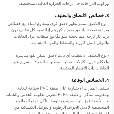
وركوب الدراجات في درجات الحرارة العالية/المنخفضة.
3. خصائص الالتصاق والتغليف
- نوع اللاصق: يتميز بظهر لاصق قوي ومقاوم للماء مع خصائص
بقايا منخفضة. يلتصق بقوة ولكن يتم إزالته بشكل نظيف دون
ترك آثار لزجة، مما يجعله متوافقًا مع طبقات عزل الكابلات
والبولي فينيل كلوريد والمطاط والمواد المشابهة.
- نوع التغليف: لا يتطلب أي دعم لاصق؛ يمكن لفها مباشرة
وإحكام حول الكابلات. مثالية لمتطلبات التعرف السريع عبر
الكابلات ذات الأقطار المختلفة.
4. الخصائص الوقائية
تشتمل الميزات الاختيارية على طبقة PVC شفافة للغاية
ومقاومة للتآكل أو طبقة PTFE لتعزيز مقاومة الخدش والحماية
من الأشعة فوق البنفسجية ومقاومة التآكل. تمنع المعالجة
المتخصصة لإغلاق الحواف الرطوبة والعوامل الكيميائية من
اختراق الحواف، وبالتالي إطالة عمر خدمة الملصق.