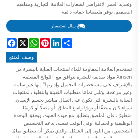
وتحديد العمر الافتراضي لشعارات العلامة التجارية ومفاهيم
التصميم، توفر ملصقاتنا حماية دائمة.
إرسال استفسار
acebook
WhatsApp
X
Pinterest
LinkedIn
Share
وصف المنتج
تستخدم العلامة المقاومة للماء لمنتجات العناية بالبشرة من
Xinsen مواد صديقة للبشرة تتوافق مع "اللوائح المتعلقة
بالإشراف على مستحضرات التجميل وإدارتها". إنها غير سامة
وغير مزعجة، وتلبي تمامًا متطلبات التعبئة والتغليف لمنتجات
العناية بالبشرة التي تكون على اتصال مباشر بجسم الإنسان.
سواء كان منظفًا أو تونرًا واسع النطاق، أو مصلًا أو كريمًا
متطورًا، فإن الملصق يتطابق مع جودة العبوة، ويحقق الوحدة
الوظيفية والجمالية. وفي الوقت نفسه، يدعم التخصيص
الشخصي، من اللون إلى الشكل، والذي يمكن أن يتطابق تمامًا