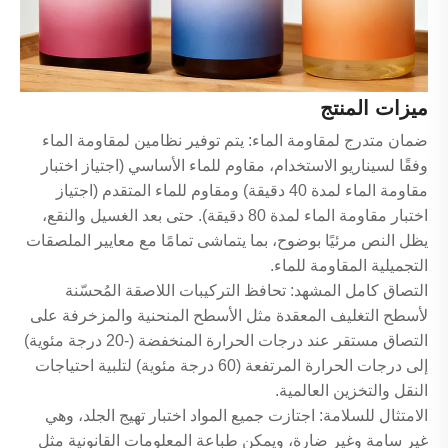
ميزات المنتج
ضمان متدرج لمقاومة الماء: يتم توفير نظامين لمقاومة الماء
وفقًا لسيناريو الاستخدام، مقاوم للماء الأساسي (اجتياز اختبار
مقاومة الماء لمدة 40 دقيقة) ومقاوم للماء المتقدم (اجتياز
اختبار مقاومة الماء لمدة 80 دقيقة). حتى بعد الغسيل والنقع،
يظل النص مرئيًا بوضوح، بما يتماشى تمامًا مع معايير الملصقات
التجميلية المقاومة للماء.
التصاق كامل المشهد: تحافظ التركيبات اللاصقة المُحسّنة
لأسطح التغليف المعقدة مثل الأسطح المنحنية والمزخرفة على
التصاق مستقر عند درجات الحرارة المنخفضة (-20 درجة مئوية)
إلى درجات الحرارة المرتفعة (60 درجة مئوية) لتلبية احتياجات
النقل والتخزين العالمية.
الامتثال للسلامة: اجتازت جميع المواد اختبار تهيج الجلد، وهي
غير سامة وغير ضارة، ويمكن طباعة المعلومات القانونية مثل