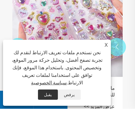
X


نحن نستخدم ملفات تعريف الارتباط لنقدم لك
تجربة تصفح أفضل، وتحليل حركة مرور الموقع،
وتخصيص المحتوى. باستخدام هذا الموقع، فإنك
توافق على استخدامنا لملفات تعريف
الارتباط.
سياسة الخصوصية
ما الذي يجعل Crystal Label الخيار الأمثل
للتغليف المتميز؟
يرفض
يقبل


عرض المزيد >>