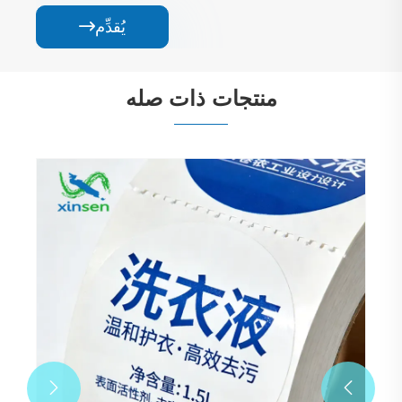
يُقدِّم

منتجات ذات صله

