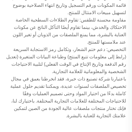
قائمة المكونات ورقم التسجيل وتاريخ انتهاء الصلاحية بوضوح
لتسهيل مبيعات الامتثال للمنتج.
مقاومة محسنة للطقس: تقاوم الطلاءات السطحية الخاصة
الاحتكاك والخدش، بينما تقاوم أيضًا التآكل الناتج عن مكونات
العناية بالبشرة، مما يمنع الملصقات من الذوبان أو تغير اللون
عند ملامستها للمنتج.
التخصيص: دعم ختم الشعار، وتكامل رمز الاستجابة السريعة
(رابط إلى معلومات تتبع المنتج) وطباعة البيانات المتغيرة (تعديل
رقم الدفعة وتاريخ الإنتاج في الوقت الفعلي) لتلبية الاحتياجات
الشخصية والمعلوماتية للعلامة التجارية.
باعتبارنا شركة تصنيع ذات خبرة، فقد انخرطنا بعمق في مجال
تخصيص الملصقات لسنوات عديدة، ويمكننا تقديم حلول عملية
كاملة بدءًا من اختيار المواد وحتى تصميم العمليات وفقًا
للاحتياجات المختلفة للعلامات التجارية المختلفة. باختيارك لنا،
فإنك تختار منتجات ملصقات عالية الجودة من الصين لتمكين
علامتك التجارية للعناية بالبشرة.