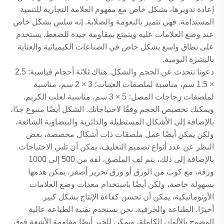
إعادة تدويرها، بشكل خاص مع مفهوم العلامة التجارية للتنمية
المستدامة. فهي تتميز بالنعومة والصلابة. إنه سلس بشكل خاص
عند وضع العلامات عليه ويتمتع بمقاومة جيدة للضغط. يستخدم
على نطاق واسع بشكل خاص في الصناعات الكيميائية والعناية
بالبشرة اليومية.
دعونا نتحدث عن الحجم والشكل. هناك ثلاثة أحجام قياسية: 2.5
× 1.5 سم، مناسبة لملصقات العينات؛ 3 × 2 سم، مناسبة
لملصقات زجاجات المصل؛ 5 × 3 سم، مناسبة لعلب الكريم.
ويمكنك تخصيص الحجم وفقًا لاحتياجاتك. الشكل أيضًا متنوع جدًا،
بالإضافة إلى الأشكال المستطيلة والدائرية والبيضاوية الشائعة،
ولكن يمكن أيضًا عمل ملصقات ذات أشكال مخصصة، بغض
النظر عن عدد أنواع تصميم التغليف، يمكن أن تلبي الاحتياجات.
بالإضافة إلى ذلك، يتم لف الملصق، لفة من 500 إلى 1000
ورقة، مع كوب من الورق أو ورق تحرير أصفر، يمكن هدمها
بسهولة خاصة، ولكن أيضًا باستخدام معدات وضع العلامات
الأوتوماتيكية، يمكن أن تحسن كفاءة الإنتاج بشكل كبير.
أخيرًا، الطباعة والحرفية. نحن نستخدم تقنية الطباعة عالية
الوضوح بالألوان الكاملة، ويمكن للحبر أيضًا مقاومة الأشعة فوق