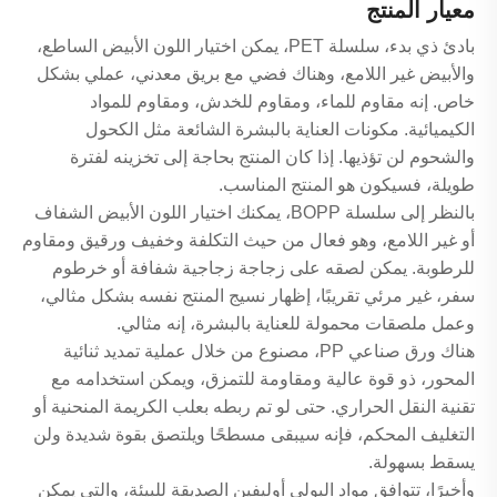
معيار المنتج
بادئ ذي بدء، سلسلة PET، يمكن اختيار اللون الأبيض الساطع،
والأبيض غير اللامع، وهناك فضي مع بريق معدني، عملي بشكل
خاص. إنه مقاوم للماء، ومقاوم للخدش، ومقاوم للمواد
الكيميائية. مكونات العناية بالبشرة الشائعة مثل الكحول
والشحوم لن تؤذيها. إذا كان المنتج بحاجة إلى تخزينه لفترة
طويلة، فسيكون هو المنتج المناسب.
بالنظر إلى سلسلة BOPP، يمكنك اختيار اللون الأبيض الشفاف
أو غير اللامع، وهو فعال من حيث التكلفة وخفيف ورقيق ومقاوم
للرطوبة. يمكن لصقه على زجاجة زجاجية شفافة أو خرطوم
سفر، غير مرئي تقريبًا، إظهار نسيج المنتج نفسه بشكل مثالي،
وعمل ملصقات محمولة للعناية بالبشرة، إنه مثالي.
هناك ورق صناعي PP، مصنوع من خلال عملية تمديد ثنائية
المحور، ذو قوة عالية ومقاومة للتمزق، ويمكن استخدامه مع
تقنية النقل الحراري. حتى لو تم ربطه بعلب الكريمة المنحنية أو
التغليف المحكم، فإنه سيبقى مسطحًا ويلتصق بقوة شديدة ولن
يسقط بسهولة.
وأخيرًا، تتوافق مواد البولي أوليفين الصديقة للبيئة، والتي يمكن