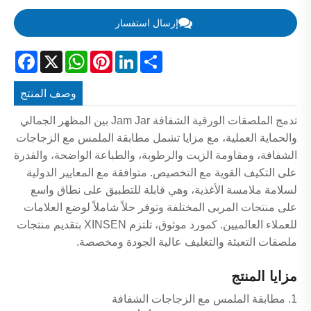
إرسال استفسار
acebook
WhatsApp
X
Pinterest
LinkedIn
Share
وصف المنتج
تدمج الملصقات الورقية الشفافة Jam Jar بين المظهر الجمالي
والحماية العملية، مع مزايا تشمل مطابقة الملمس مع الزجاجات
الشفافة، ومقاومة الزيت والرطوبة، والطباعة الواضحة، والقدرة
على التكيف القوية مع التخصيص. متوافقة مع المعايير الدولية
لسلامة ملامسة الأغذية، وهي قابلة للتطبيق على نطاق واسع
على منتجات المربى المختلفة وتوفر حلاً شاملاً لوضع العلامات
للعملاء العالميين. كمورد موثوق، تلتزم XINSEN بتقديم منتجات
ملصقات التعبئة والتغليف عالية الجودة ومخصصة.
مزايا المنتج
1. مطابقة الملمس مع الزجاجات الشفافة