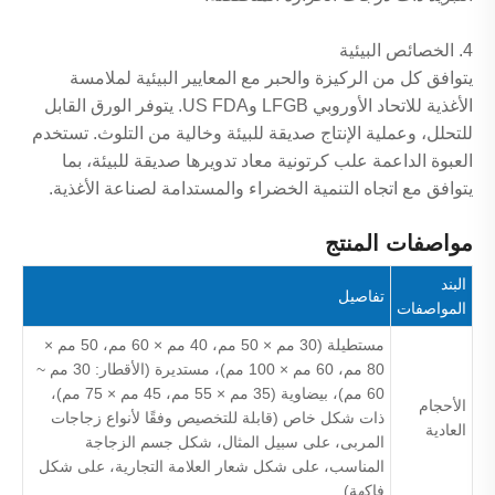
4. الخصائص البيئية
يتوافق كل من الركيزة والحبر مع المعايير البيئية لملامسة
الأغذية للاتحاد الأوروبي LFGB وUS FDA. يتوفر الورق القابل
للتحلل، وعملية الإنتاج صديقة للبيئة وخالية من التلوث. تستخدم
العبوة الداعمة علب كرتونية معاد تدويرها صديقة للبيئة، بما
يتوافق مع اتجاه التنمية الخضراء والمستدامة لصناعة الأغذية.
مواصفات المنتج
البند
تفاصيل
المواصفات
مستطيلة (30 مم × 50 مم، 40 مم × 60 مم، 50 مم ×
80 مم، 60 مم × 100 مم)، مستديرة (الأقطار: 30 مم ~
60 مم)، بيضاوية (35 مم × 55 مم، 45 مم × 75 مم)،
الأحجام
ذات شكل خاص (قابلة للتخصيص وفقًا لأنواع زجاجات
العادية
المربى، على سبيل المثال، شكل جسم الزجاجة
المناسب، على شكل شعار العلامة التجارية، على شكل
فاكهة)