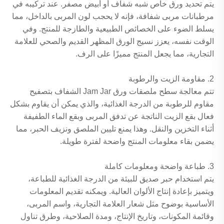
يتم تحديد ورق خاص شبه شفاف أو أبيض مصفر. عند تركيبه في
مرطبانات مربى شفافة، فإنه لا يحجب لون المربى بالداخل، مما
يسلط الضوء على الخصائص الطبيعية والطازجة للمنتج. وفي
الوقت نفسه، يعزز نسيج الورق المظهر القديم والصحي للعلامة
التجارية، مما يجعل المنتج مميزًا على الرف.
2. مقاومة الزيت والرطوبة
تتم معالجة سطح ملصقات ورق Jam Jar الشفاف بتصفيح
مقاوم للرطوبة من الدرجة الغذائية، والذي يمكن أن يقاوم بشكل
فعال بقع الزيت الناتجة عن تدفق المربى وبقع الماء الطفيفة
أثناء التخزين والنقل. وهذا يمنع تليين الملصق ونزيف الحبر، مما
يضمن بقاء معلومات المنتج واضحة لفترة طويلة.
3. طباعة واضحة ومعلومات كاملة
يتم استخدام حبر صديق للبيئة من الدرجة الغذائية للطباعة،
ويتميز بإعادة إنتاج الألوان العالية. ويمكنه تقديم المعلومات
الأساسية بوضوح مثل شعار العلامة التجارية، واسم المربى،
وقائمة المكونات، وتاريخ الإنتاج، ومدة الصلاحية، وطرق تناول