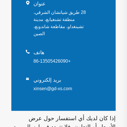

عنوان
28 طريق شيانشان الشرقي،
منطقة تشنغيانغ، مدينة
تشينغداو، مقاطعة شاندونغ،
الصين

هاتف
+86-13505426090
بريد إلكتروني

xinsen@gd-xs.com
إذا كان لديك أي استفسار حول عرض
الأسعار أو التعاون، فلا تتردد في إرسال بريد