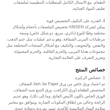
الطعام، مع الامتثال الكامل للمتطلبات التنظيمية لملصقات
تغليف المواد الغذائية.
4. القدرة على التكيف التخصيص قوية
يمكن لشركة XINSEN تخصيص الملصقات بأحجام وأشكال
مختلفة وفقًا للنوع (دائري، مربع، ذو شكل خاص) وسعة
مرطبانات المربى الشفافة. وهو يدعم عمليات مثل ختم الذهب،
والنقش، والتجويف، والتكيف مع أشكال المنتجات المختلفة مثل
مجموعات هدايا المربى، والحزم العائلية، والحزم المحمولة،
وتعزيز التعرف على العلامة التجارية.
خصائص المنتج
1. خصائص الركيزة
تم اعتماد ورق خاص من ورق Jam Jar Paper الشفاف
المخصص للطعام (ورق الكرافت، ورق التتبع شبه الشفاف،
الورق الخاص باللون الأبيض الفاتح، وما إلى ذلك)، وهو عديم
الرائحة وخالي من إطلاق المكونات الضارة، ويتوافق مع معايير
سلامة المواد الملامسة للأغذية. تتميز بمرونة وصلابة جيدة،