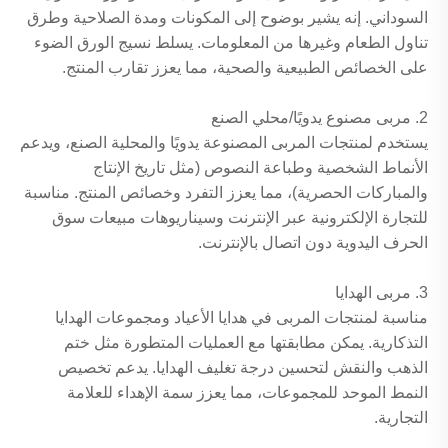
السوداني. إنه يشير بوضوح إلى المكونات ومدة الصلاحية وطرق
تناول الطعام وغيرها من المعلومات. يسلط نسيج الورق الضوء
على الخصائص الطبيعية والصحية، مما يعزز تقارب المنتج.
2. مربى مصنوع يدويًا/محلي الصنع
يستخدم لمنتجات المربى المصنوعة يدويًا والمحلية الصنع، ويدعم
الأنماط الشخصية وطباعة النصوص (مثل تاريخ الإنتاج
والمباركات الحصرية)، مما يعزز التفرد وخصائص المنتج. مناسبة
للتجارة الإلكترونية عبر الإنترنت وسيناريوهات مبيعات سوق
الحرف اليدوية دون اتصال بالإنترنت.
3. مربى الهدايا
مناسبة لمنتجات المربى في هدايا الأعياد ومجموعات الهدايا
التذكارية. يمكن مطابقتها مع العمليات المتطورة مثل ختم
الذهب والنقش لتحسين درجة تغليف الهدايا. يدعم تخصيص
النمط الموحد للمجموعات، مما يعزز سمة الإهداء للعلامة
التجارية.