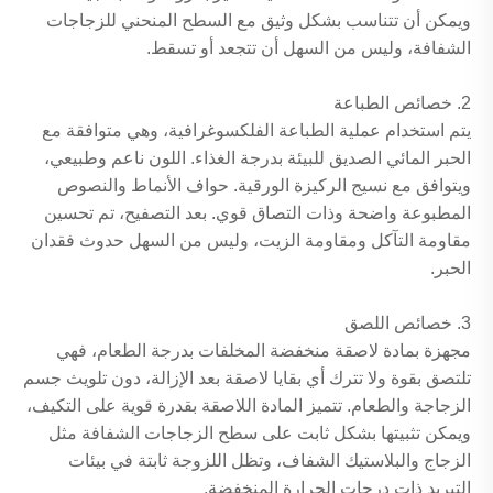
ويمكن أن تتناسب بشكل وثيق مع السطح المنحني للزجاجات
الشفافة، وليس من السهل أن تتجعد أو تسقط.
2. خصائص الطباعة
يتم استخدام عملية الطباعة الفلكسوغرافية، وهي متوافقة مع
الحبر المائي الصديق للبيئة بدرجة الغذاء. اللون ناعم وطبيعي،
ويتوافق مع نسيج الركيزة الورقية. حواف الأنماط والنصوص
المطبوعة واضحة وذات التصاق قوي. بعد التصفيح، تم تحسين
مقاومة التآكل ومقاومة الزيت، وليس من السهل حدوث فقدان
الحبر.
3. خصائص اللصق
مجهزة بمادة لاصقة منخفضة المخلفات بدرجة الطعام، فهي
تلتصق بقوة ولا تترك أي بقايا لاصقة بعد الإزالة، دون تلويث جسم
الزجاجة والطعام. تتميز المادة اللاصقة بقدرة قوية على التكيف،
ويمكن تثبيتها بشكل ثابت على سطح الزجاجات الشفافة مثل
الزجاج والبلاستيك الشفاف، وتظل اللزوجة ثابتة في بيئات
التبريد ذات درجات الحرارة المنخفضة.