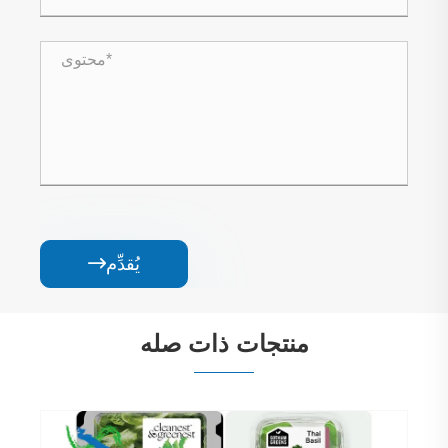
يُقدِّم

منتجات ذات صله