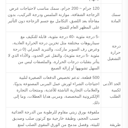
120 جرام ~ 200 جرام، سمك مناسب لاحتياجات عرض
سمك
الزجاجة الشفافة، موازنة الملمس ودرجة التركيب، بدون
المادة
مفاجأة بعد اللصق، التكامل مع جسم الزجاجة دون التأثير
على المظهر العام للمنتج
-5 درجة مئوية -40 درجة مئوية، قابلة للتكيف مع
سيناريوهات مختلفة مثل تخزين درجة الحرارة العادية،
درجة
وعرض رف السوبر ماركت، والتبريد المنزلي (0 درجة
حرارة
مئوية -5 درجة مئوية)، والنقل عبر الحدود، والأداء الذي لا
التشغيل
يتأثر بتقلبات درجات الحرارة، والملصقات ليس من
السهل تشويهها أو إزالة الصمغ
500 قطعة، تدعم تخصيص الدفعات الصغيرة لتلبية
الحد الأدنى
احتياجات الشراء لورش عمل المربى المصنوعة يدويًا،
لكمية
والعلامات التجارية الناشئة للأغذية، ومنتجات التجارة
الطلب
الإلكترونية المخصصة، ومربى هدايا العطلات، وما إلى
ذلك.
ملفوفة بورق زيتي مقاوم للرطوبة من الدرجة الغذائية
حسب الحجم، وطبقة خارجية مع كرتون صلب وصديق
طريقة
للبيئة، وفصل مدمج من الورق المقوى الصلب لمنع